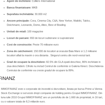
Agent de inchiriere:
Colliers International
Banca finantatoare:
MKB
Suprafata inchiriabila:
30.000 m2
Ancore principale:
Cora, Cinema City, C&A, New Yorker, Waikiki, Takko,
Deichmann, Leonardo, Domo, Altex, Best of Bowling
Unitati de retail:
100 magazine
Locuri de parcare:
650 de locuri subterane si supraterane
Cost de constructie:
Peste 70 milioane euro
Zona de catchement:
150.000 de locuitori ai orasului Baia Mare si 1.2 milioane
locuitori aflati la maxim o ora distanta . Singurul centru din nord-vestul tarii.
Grad de ocupare la deschidere:
82.5% din GLA spatii deschise, 86% inchiriate in
ziua deschiderii. Cifrele nu includ Centrul de conferinte si Galeria Kinect. Deschiderea
Centrului de conferinte va creste gradul de ocupare la 89%.
FINANZ
IMMOFINANZ este o corporatie de investitii si dezvoltare, listata pe bursa Prime a Vienna
Stock Exchange si serveste drept companie de holding pentru Grupul IMMOFINANZ. Din
luna iulie 2010 Grupul IMMOFINANZ are un portofoliu de de 1.660 de proprietati, in 16 tari,
cu o valoare totala de 8,3 miliarde euro.