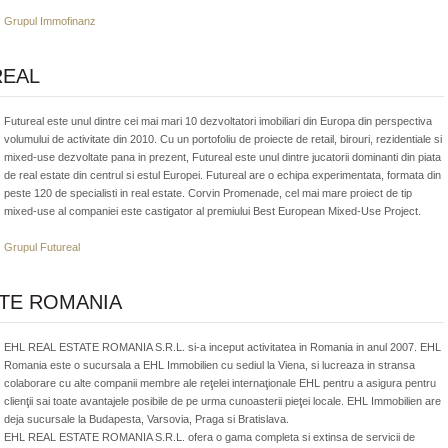
Grupul Immofinanz
REAL
Futureal este unul dintre cei mai mari 10 dezvoltatori imobiliari din Europa din perspectiva
volumului de activitate din 2010. Cu un portofoliu de proiecte de retail, birouri, rezidentiale si
mixed-use dezvoltate pana in prezent, Futureal este unul dintre jucatorii dominanti din piata
de real estate din centrul si estul Europei. Futureal are o echipa experimentata, formata din
peste 120 de specialisti in real estate. Corvin Promenade, cel mai mare proiect de tip
mixed-use al companiei este castigator al premiului Best European Mixed-Use Project.
Grupul Futureal
ATE ROMANIA
EHL REAL ESTATE ROMANIA S.R.L. si-a inceput activitatea in Romania in anul 2007. EHL
Romania este o sucursala a EHL Immobilien cu sediul la Viena, si lucreaza in stransa
colaborare cu alte companii membre ale reţelei internaţionale EHL pentru a asigura pentru
clienţii sai toate avantajele posibile de pe urma cunoasterii pieţei locale. EHL Immobilien are
deja sucursale la Budapesta, Varsovia, Praga si Bratislava.
EHL REAL ESTATE ROMANIA S.R.L. ofera o gama completa si extinsa de servicii de