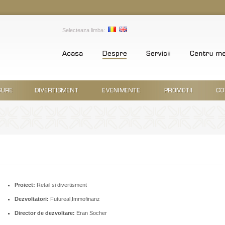
Selecteaza limba:
Proiect:
Retail si divertisment
Dezvoltatori:
Futureal,Immofinanz
Director de dezvoltare:
Eran Socher